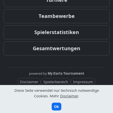
Teambewerbe
Spielerstatistiken
Gesamtwertungen
powered by
My Darts Tournament
Disclaimer
Spielerbereich
Impressum
Diese Seite verwendet nur technisch notwendige
Version: 2.2.1
Cookies. Mehr
Disclaimer
.
Ok