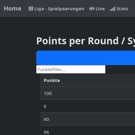
Home
Liga - Spielpaarungen
Live
Stats
Points per Round /
Punkte
100
0
60
96