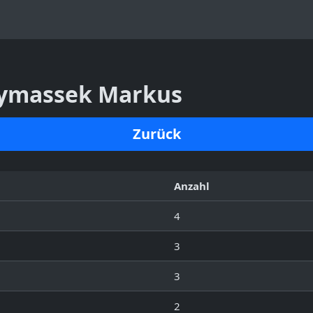
 Symassek Markus
Zurück
Anzahl
4
3
3
2