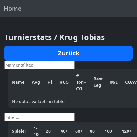
Home
Turnierstats / Krug Tobias
Zurück
#
Best
Name
Avg
Hi
HCO
Ton+
#SL
COAv
Leg
CO
No data available in table
1-
Spieler
20+
40+
60+
80+
100+
120+
19