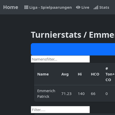
Home
Liga - Spielpaarungen
Live
Stats
Turnierstats / Emme
#
Name
Avg
Hi
HCO
Ton+
CO
Emmerich
71.23
140
66
0
Patrick