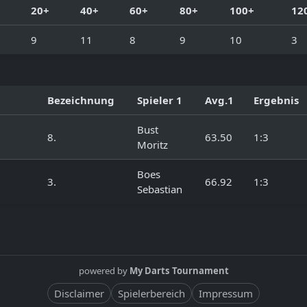
20+
40+
60+
80+
100+
12
9
11
8
9
10
3
Bezeichnung
Spieler 1
Avg.1
Ergebnis
Bust
8.
63.50
1:3
Moritz
Boes
3.
66.92
1:3
Sebastian
powered by
My Darts Tournament
Disclaimer
Spielerbereich
Impressum