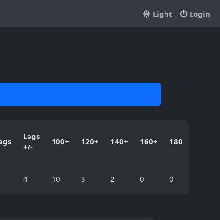
Light
Login
Legs
egs
100+
120+
140+
160+
180
+/-
4
10
3
2
0
0