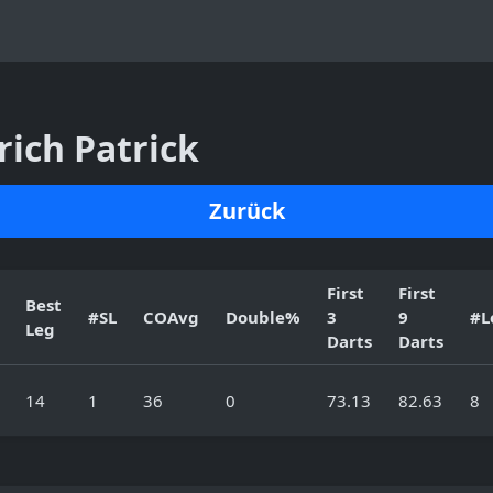
rich Patrick
Zurück
First
First
Best
#SL
COAvg
Double%
3
9
#L
Leg
Darts
Darts
14
1
36
0
73.13
82.63
8