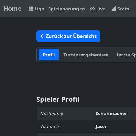
Home
Liga - Spielpaarungen
Live
Stats
Zurück zur Übersicht
Profil
Turnierergebenisse
letzte S
Spieler Profil
Nachname
Schuhmacher
Vorname
Jason