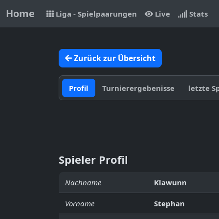
Home
Liga - Spielpaarungen
Live
Stats
Zurück zur Übersicht
Profil
Turnierergebenisse
letzte S
Spieler Profil
Nachname
Klawunn
Vorname
Stephan