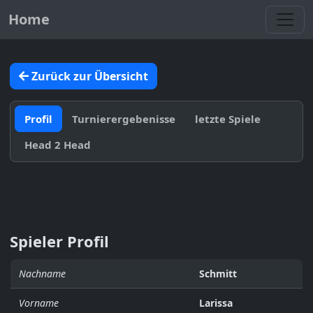
Toggl
Home
Zurück zur Übersicht
Profil
Turnierergebenisse
letzte Spiele
Head 2 Head
Spieler Profil
Nachname
Schmitt
Vorname
Larissa