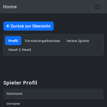
Toggl
Home
Zurück zur Übersicht
Profil
Turnierergebenisse
letzte Spiele
Head 2 Head
Spieler Profil
Nachname
Vorname