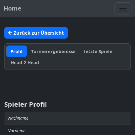
Toggl
Home
Zurück zur Übersicht
Profil
Turnierergebenisse
letzte Spiele
Head 2 Head
Spieler Profil
Nachname
Vorname