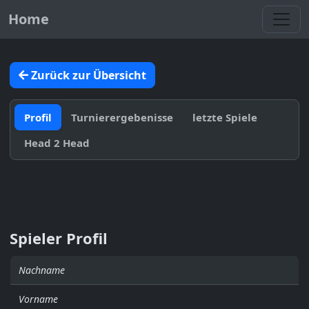
Toggl
Home
Zurück zur Übersicht
Profil
Turnierergebenisse
letzte Spiele
Head 2 Head
Spieler Profil
Nachname
Vorname