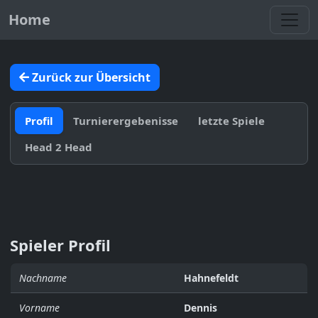
Toggl
Home
Zurück zur Übersicht
Profil
Turnierergebenisse
letzte Spiele
Head 2 Head
Spieler Profil
Nachname
Hahnefeldt
Vorname
Dennis