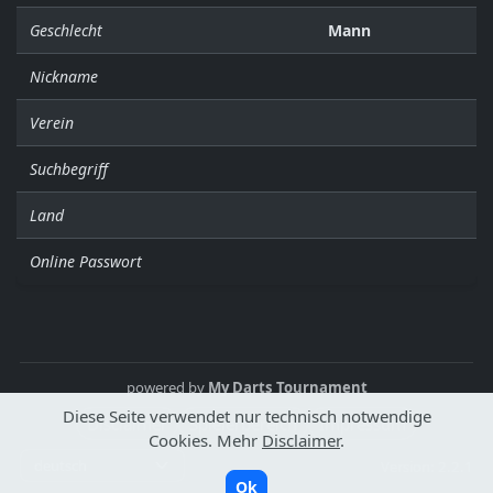
Geschlecht
Mann
Nickname
Verein
Suchbegriff
Land
Online Passwort
powered by
My Darts Tournament
Diese Seite verwendet nur technisch notwendige
Disclaimer
Spielerbereich
Impressum
Cookies. Mehr
Disclaimer
.
Version: 2.2.1
Ok