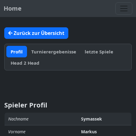
Toggl
Home
Zurück zur Übersicht
Profil
Turnierergebenisse
letzte Spiele
Head 2 Head
Spieler Profil
Nachname
Symassek
Vorname
Markus